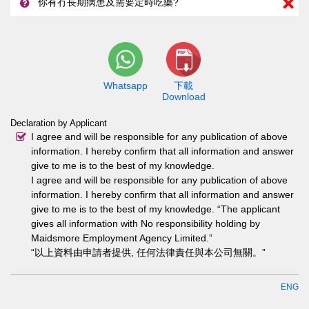
你有冇長期病患及需要定時吃藥?
Whatsapp
下載
Download
Declaration by Applicant
I agree and will be responsible for any publication of above
information. I hereby confirm that all information and answer
give to me is to the best of my knowledge.
I agree and will be responsible for any publication of above
information. I hereby confirm that all information and answer
give to me is to the best of my knowledge. “The applicant
gives all information with No responsibility holding by
Maidsmore Employment Agency Limited.”
“以上資料由申請者提供, 任何法律責任與本公司無關。”
ENG