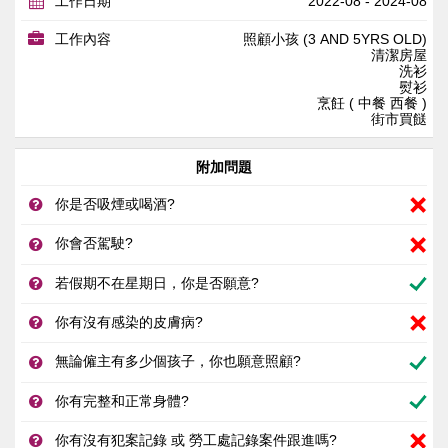
工作日期
2022-08 - 2024-08
工作內容
照顧小孩 (3 AND 5YRS OLD)
清潔房屋
洗衫
熨衫
烹飪 ( 中餐 西餐 )
街市買餸
附加問題
你是否吸煙或喝酒?
你會否駕駛?
若假期不在星期日，你是否願意?
你有沒有感染的皮膚病?
無論僱主有多少個孩子，你也願意照顧?
你有完整和正常身體?
你有沒有犯案記錄 或 勞工處記錄案件跟進嗎?