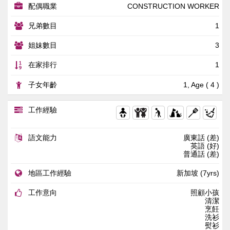
配偶職業
CONSTRUCTION WORKER
兄弟數目
1
姐妹數目
3
在家排行
1
子女年齡
1, Age ( 4 )
工作經驗
語文能力
廣東話 (差)
英語 (好)
普通話 (差)
地區工作經驗
新加坡 (7yrs)
工作意向
照顧小孩
清潔
烹飪
洗衫
熨衫