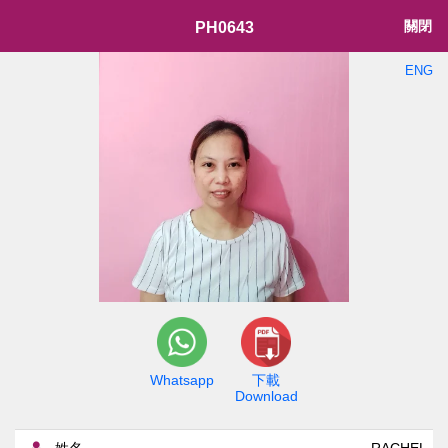
關閉
PH0643
ENG
Whatsapp
下載
Download