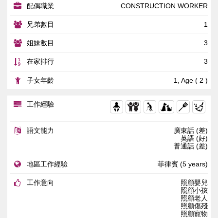
配偶職業
CONSTRUCTION WORKER
兄弟數目
1
姐妹數目
3
在家排行
3
子女年齡
1, Age ( 2 )
工作經驗
語文能力
廣東話 (差)
英語 (好)
普通話 (差)
地區工作經驗
菲律賓 (5 years)
工作意向
照顧嬰兒
照顧小孩
照顧老人
照顧傷殘
照顧寵物