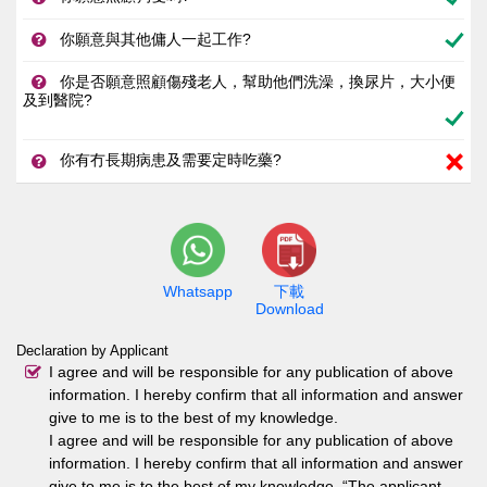
你願意與其他傭人一起工作?
你是否願意照顧傷殘老人，幫助他們洗澡，換尿片，大小便
及到醫院?
你有冇長期病患及需要定時吃藥?
Whatsapp
下載
Download
Declaration by Applicant
I agree and will be responsible for any publication of above
information. I hereby confirm that all information and answer
give to me is to the best of my knowledge.
I agree and will be responsible for any publication of above
information. I hereby confirm that all information and answer
give to me is to the best of my knowledge. “The applicant