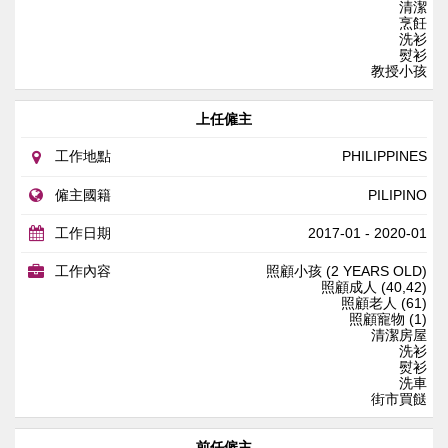
清潔
烹飪
洗衫
熨衫
教授小孩
上任僱主
工作地點
PHILIPPINES
僱主國籍
PILIPINO
工作日期
2017-01 - 2020-01
工作內容
照顧小孩 (2 YEARS OLD)
照顧成人 (40,42)
照顧老人 (61)
照顧寵物 (1)
清潔房屋
洗衫
熨衫
洗車
街市買餸
前任僱主