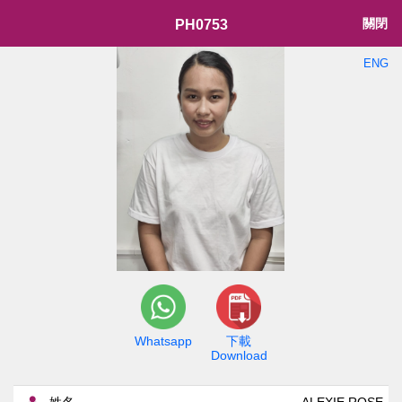
關閉
PH0753
ENG
Whatsapp
下載
Download